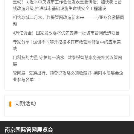
重磅！习近平中央城市工作会议发表重要讲话：加快老旧管
线改造升级,推进城市基础设施生命线安全工程建设
相约冰城二月末，共探管网改造新未来 —— 与亚冬会激情同
频
4万亿资金！国家发改委将优先支持一批城市管网改造项目
专家分享 | 浅谈不同非开挖技术在市政管网修复中的应用实
践
用科技的力量 守护每一滴水 | 欧泰祺智慧水务亮相武汉管网
展
管网展 | 交通出行、预登记攻略必须收藏好~另附本届展会企
业参与名单！！
同期活动
南京国际管网展览会