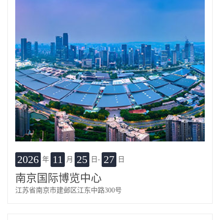
2026
11
25
27
年
月
日-
日
南京国际博览中心
江苏省南京市建邺区江东中路300号