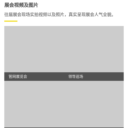
展会视频及图片
往届展会现场实拍视频以及照片，真实呈现展会人气全貌。
第十二届中国管道非开挖工程及修复技术发展论坛
城市生命线数智化建设大会暨第八届城市智慧管网发展
中国城市防汛排涝暨泵站智慧化运维论坛
排水管网运维高质量发展论坛
论坛
主要围绕非开挖行业发展动态、非开挖管道更新技术及微型顶管工艺等方
主要围绕城市防洪排涝领域前沿科学问题和关键技术方法展开深入研讨，
随着新一轮雨污水规划发布，高质量发展已成为排水行业管理的主要目
管网展览会
领导巡场
面进行研讨，加快城市管道老化更新改造内容进行研讨。
主要围绕如何加强城市公共安全治理与应急管理能力开展深入探讨,深入
旨在科学系统提高城市防洪排涝标准，提升防洪工程等级，推动城市高质
标、重要任务，排水管网运维高质量发展则成为必不可少的保障，围绕
时间2026年11月25-27日 会议规模500人
剖析我国城市生命线建设现状以及未来发展趋势，凝练行业共识、积聚行
量、可持续发展。
“雨污分流”、长江大保护，保护水资源、防治水污染、改善水环境、修复
业智慧。
时间2026年11月25-27日 会议规模200人
水生态”等重点议题进行研讨，将宏观政策解读与关键技术、行业管理相
时间2026年11月25-27日 会议规模200人
结合，促进产、学、研、用多主面的交流与沟通，并面向社会推广和宣传
长江保护法及涉水新技术、新产品、新材料。
时间2026年11月25-27日 会议规模200人