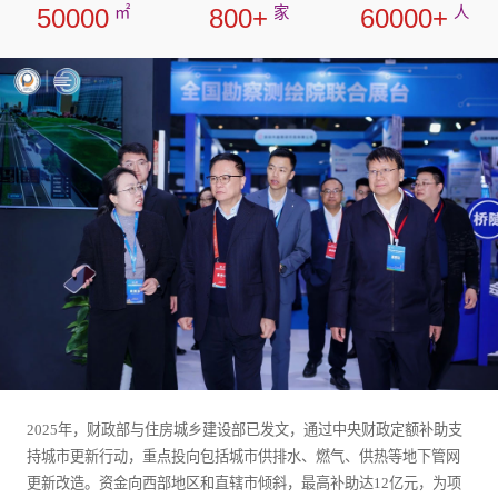
50000
㎡
800
+
家
60000
+
人
2025年，财政部与住房城乡建设部已发文，通过中央财政定额补助支
持城市更新行动，重点投向包括城市供排水、燃气、供热等地下管网
更新改造。资金向西部地区和直辖市倾斜，最高补助达12亿元，为项