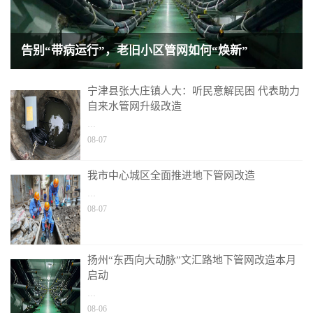
告别“带病运行”，老旧小区管网如何“焕新”
宁津县张大庄镇人大：听民意解民困 代表助力
自来水管网升级改造
…
08-07
我市中心城区全面推进地下管网改造
…
08-07
扬州“东西向大动脉”文汇路地下管网改造本月
启动
…
08-06