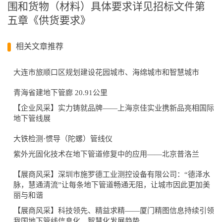
围和货物（材料）具体要求详见招标文件第
五章《供货要求》
相关文章推荐
大连市旅顺口区规划建设花园城市、海绵城市和智慧城市
青海省建地下管廊 20.91公里
【企业风采】实力铸就品牌——上海京佳实业携新品亮相国际
地下管线展
大铁检测·惯导（陀螺）管线仪
紫外光固化技术在地下管道修复中的应用——北京普洛兰
【展商风采】深圳市施罗德工业测控设备有限公司：“德泽水
脉，慧通清流”让每条地下管道畅通无阻，让城市因此更加美
丽与和谐
【展商风采】科技领先、精益求精——厦门精图信息持续引领
我国地下管线信息化、智慧化发展趋势​