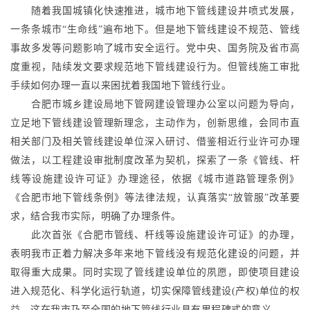
随着我国城镇化快速推进，城市地下管线建设井喷式发展，
一条条城市“生命线”遍布地下。但是地下管线建设不规范、管线
事故多发等问题影响了城市安全运行。党中央、国务院及省市高
度重视，陆续发文要求规范地下管线建设行为。但管线施工审批
手续如何办理一直以来困扰着我国地下管线行业。
合肥市城乡建设局地下管网建设管理办公室以问题为导向，
立足地下管线建设管理新理念，主动作为，创新思维，会同市直
相关部门及相关管线建设单位深入研讨、借鉴相近行业许可办理
做法，以工程建设审批制度改革为契机，探索了一条《管线、杆
线等设施建设许可证》办理途径，依据《城市道路管理条例》
《合肥市地下管线条例》等法律法规，认真落实“放管服”改革要
求，结合我市实际，明确了办理条件。
此次首张《合肥市管线、杆线等设施建设许可证》的办理，
表明我市正着力解决多年来地下管线没有规范化建设的问题，并
取得重大成果。同时实现了管线建设单位的夙愿，即使项目建设
进入规范化、科学化运行轨道，切实保障管线建设(产权)单位的权
益。这在我市乃至全国的地下管线行业具有里程碑式的意义。